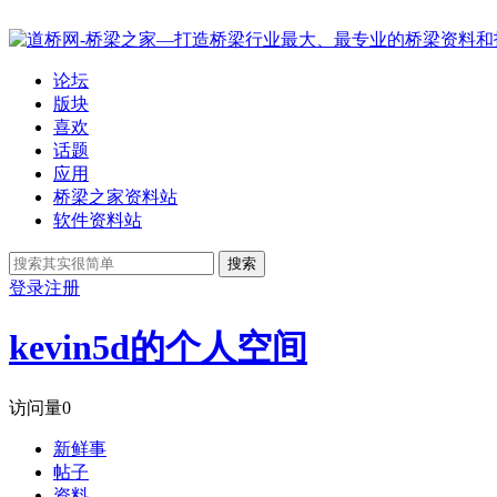
论坛
版块
喜欢
话题
应用
桥梁之家资料站
软件资料站
搜索
登录
注册
kevin5d的个人空间
访问量
0
新鲜事
帖子
资料