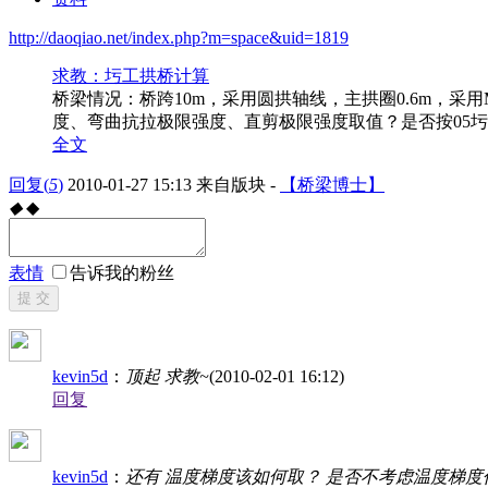
http://daoqiao.net/index.php?m=space&uid=1819
求教：圬工拱桥计算
桥梁情况：桥跨10m，采用圆拱轴线，主拱圈0.6m，采
度、弯曲抗拉极限强度、直剪极限强度取值？是否按05圬
全文
回复
(
5
)
2010-01-27 15:13
来自版块 -
【桥梁博士】
◆
◆
表情
告诉我的粉丝
提 交
kevin5d
：
顶起 求教~
(2010-02-01 16:12)
回复
kevin5d
：
还有 温度梯度该如何取？ 是否不考虑温度梯度