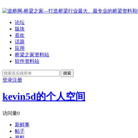
论坛
版块
喜欢
话题
应用
桥梁之家资料站
软件资料站
搜索
登录
注册
kevin5d的个人空间
访问量
0
新鲜事
帖子
资料