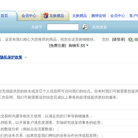
首页
会员中心
兑换赠品
兑换赠品
捆绑促销
会员中心
客户
关键字：
高级搜索
临，这里有我们精心为您推荐的商品，祝您在这里购物愉快。
您好,
[请登录]
[
信
[免费注册]
购物车
[
0
]
隐私保护政策
»
您无须提供您的姓名或其它个人信息即可访问我们的站点。但有时我们可能需要您提
工作应聘。我们可能需要这些信息完成以上事务的处理或提供更好的服务。
站交易和沟通等相关方使用，以满足您的订单等购物服务；
保持联系，以开展客户满意度调查、市场研究或某些事务的处理；
名的数据分析（例如点击流量数据）；
我们的业务关系（如果您是我们网站的业务合作伙伴或批发商）；