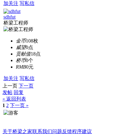
加关注
写私信
sdhfut
桥梁工程师
金币
108枚
威望
0点
贡献值
18点
桥币
0个
RMB
0元
加关注
写私信
上一页
下一页
发帖
回复
« 返回列表
1
2
下一页 »
关于桥梁之家
联系我们
问题反馈
程序建议