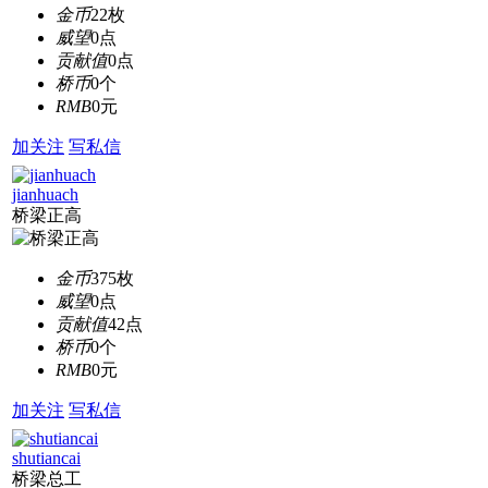
金币
22枚
威望
0点
贡献值
0点
桥币
0个
RMB
0元
加关注
写私信
jianhuach
桥梁正高
金币
375枚
威望
0点
贡献值
42点
桥币
0个
RMB
0元
加关注
写私信
shutiancai
桥梁总工