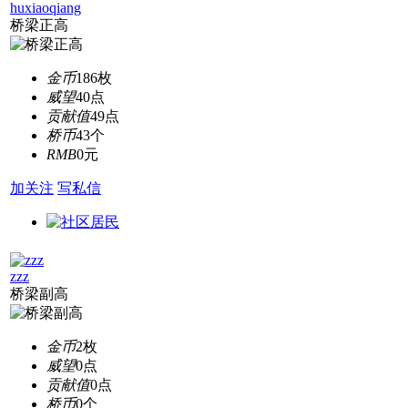
huxiaoqiang
桥梁正高
金币
186枚
威望
40点
贡献值
49点
桥币
43个
RMB
0元
加关注
写私信
zzz
桥梁副高
金币
2枚
威望
0点
贡献值
0点
桥币
0个