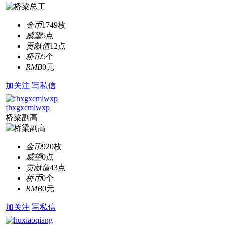
金币
1749枚
威望
5点
贡献值
12点
桥币
5个
RMB
0元
加关注
写私信
fhxgxcmlwxp
桥梁副高
金币
920枚
威望
0点
贡献值
43点
桥币
0个
RMB
0元
加关注
写私信