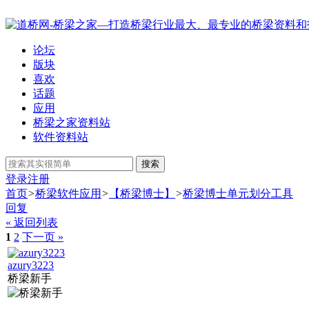
论坛
版块
喜欢
话题
应用
桥梁之家资料站
软件资料站
搜索
登录
注册
首页
>
桥梁软件应用
>
【桥梁博士】
>
桥梁博士单元划分工具
回复
« 返回列表
1
2
下一页 »
azury3223
桥梁新手