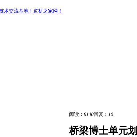
阅读：
8140
回复：
10
桥梁博士单元