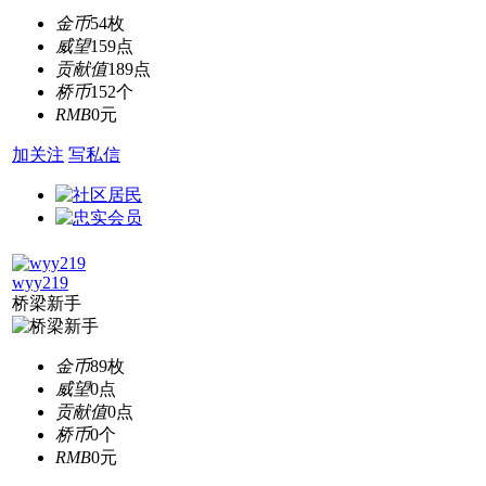
金币
54枚
威望
159点
贡献值
189点
桥币
152个
RMB
0元
加关注
写私信
wyy219
桥梁新手
金币
89枚
威望
0点
贡献值
0点
桥币
0个
RMB
0元