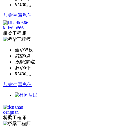
RMB
0元
加关注
写私信
killerliu666
桥梁工程师
金币
35枚
威望
0点
贡献值
0点
桥币
0个
RMB
0元
加关注
写私信
dengnan
桥梁工程师