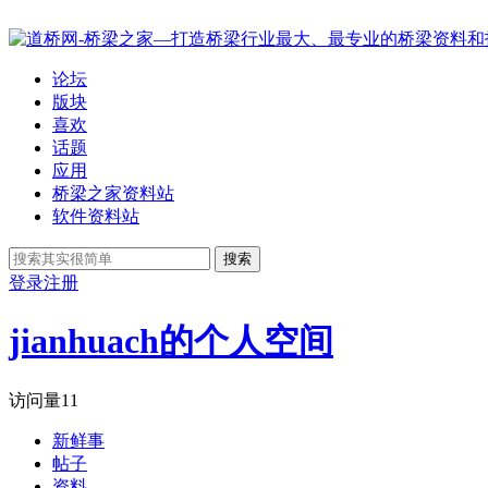
论坛
版块
喜欢
话题
应用
桥梁之家资料站
软件资料站
搜索
登录
注册
jianhuach的个人空间
访问量
11
新鲜事
帖子
资料