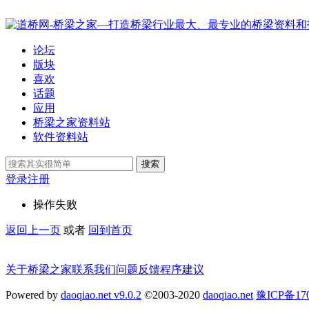
论坛
版块
喜欢
话题
应用
桥梁之家资料站
软件资料站
搜索
登录
注册
操作失败
返回上一页
或者
回到首页
关于桥梁之家
联系我们
问题反馈
程序建议
Powered by
daoqiao.net v9.0.2
©2003-2020
daoqiao.net
豫ICP备1