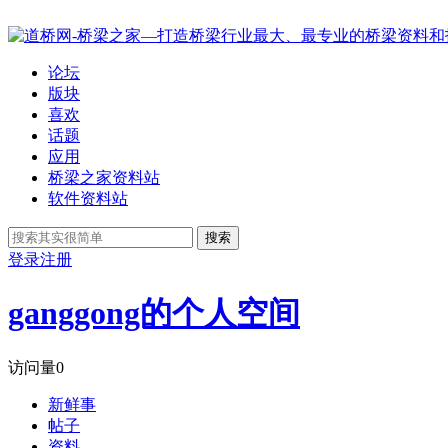
论坛
版块
喜欢
话题
应用
桥梁之家资料站
软件资料站
搜索
登录
注册
ganggong的个人空间
访问量
0
新鲜事
帖子
资料