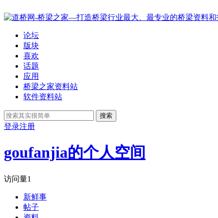
论坛
版块
喜欢
话题
应用
桥梁之家资料站
软件资料站
搜索
登录
注册
goufanjia的个人空间
访问量
1
新鲜事
帖子
资料