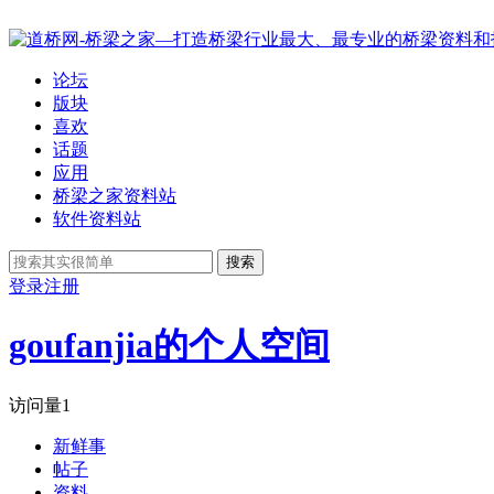
论坛
版块
喜欢
话题
应用
桥梁之家资料站
软件资料站
搜索
登录
注册
goufanjia的个人空间
访问量
1
新鲜事
帖子
资料