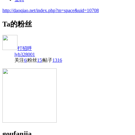
http://daoqiao.net/index.php?m=space&uid=10708
Ta的粉丝
打招呼
lyb328001
关注
6
|
粉丝
15
|
帖子
1316
goufanjia