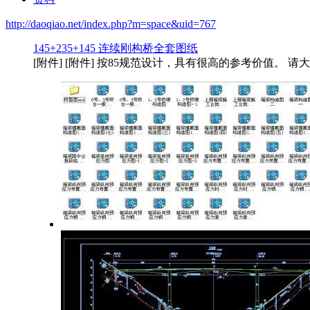
http://daoqiao.net/index.php?m=space&uid=767
145+235+145 连续刚构桥全套图纸
[附件] [附件] 按85规范设计，具有很高的参考价值