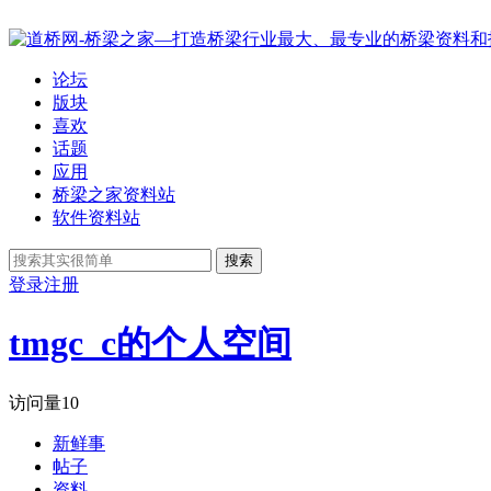
论坛
版块
喜欢
话题
应用
桥梁之家资料站
软件资料站
搜索
登录
注册
tmgc_c的个人空间
访问量
10
新鲜事
帖子
资料