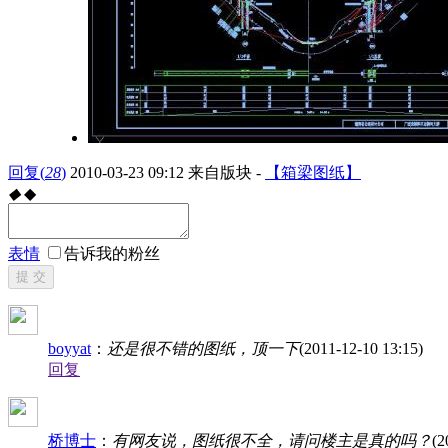
回复
(
28
)
2010-03-23 09:12
来自版块 -
【箱梁图纸】
◆
◆
表情
告诉我的粉丝
提 交
boyyat
：
还是很不错的图纸，顶一下
(2011-12-10 13:15)
回复
桥博士
：
有网友说，图纸很不全，请问楼主是真的吗？
(2