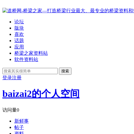
论坛
版块
喜欢
话题
应用
桥梁之家资料站
软件资料站
搜索
登录
注册
baizai2的个人空间
访问量
0
新鲜事
帖子
资料