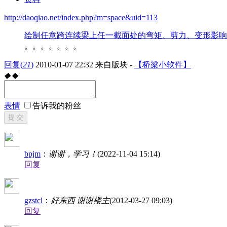
http://daoqiao.net/index.php?m=space&uid=113
绘制任意跨连续梁上任一截面处的弯矩、剪力、变形影响
。。。。。。。
回复
(
21
)
2010-01-07 22:32
来自版块 -
【桥梁小软件】
◆
◆
表情
告诉我的粉丝
提 交
bpjm
：
谢谢，学习！
(2022-11-04 15:14)
回复
gzstcl
：
好东西 谢谢楼主
(2012-03-27 09:03)
回复