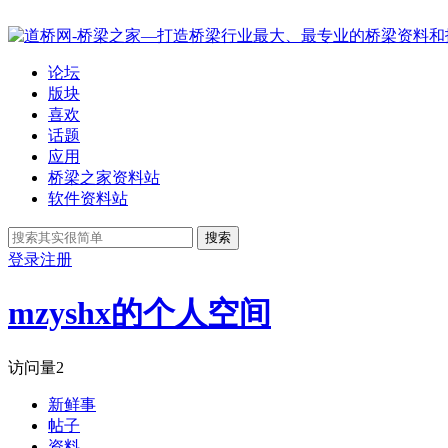
论坛
版块
喜欢
话题
应用
桥梁之家资料站
软件资料站
搜索
登录
注册
mzyshx的个人空间
访问量
2
新鲜事
帖子
资料