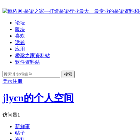
论坛
版块
喜欢
话题
应用
桥梁之家资料站
软件资料站
搜索
登录
注册
jlycn的个人空间
访问量
1
新鲜事
帖子
资料