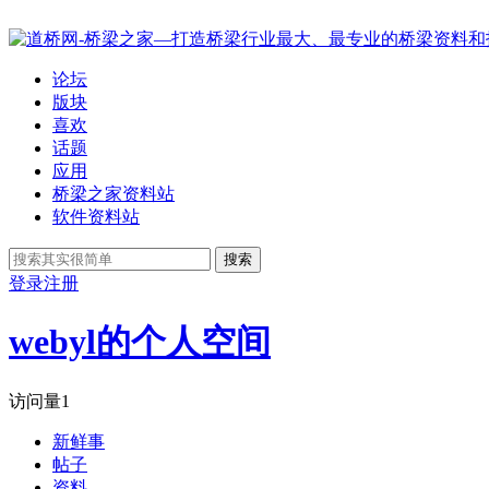
论坛
版块
喜欢
话题
应用
桥梁之家资料站
软件资料站
搜索
登录
注册
webyl的个人空间
访问量
1
新鲜事
帖子
资料