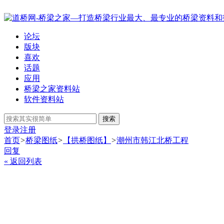
论坛
版块
喜欢
话题
应用
桥梁之家资料站
软件资料站
搜索
登录
注册
首页
>
桥梁图纸
>
【拱桥图纸】
>
潮州市韩江北桥工程
回复
« 返回列表