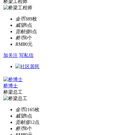
桥梁工程师
金币
389枚
威望
0点
贡献值
0点
桥币
0个
RMB
0元
加关注
写私信
桥博士
桥梁总工
金币
2165枚
威望
0点
贡献值
12点
桥币
0个
RMB
0元