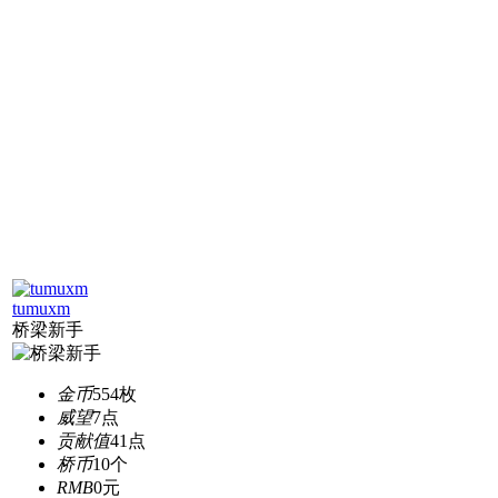
tumuxm
桥梁新手
金币
554枚
威望
7点
贡献值
41点
桥币
10个
RMB
0元