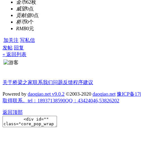
金币
62枚
威望
0点
贡献值
0点
桥币
0个
RMB
0元
加关注
写私信
发帖
回复
« 返回列表
关于桥梁之家
联系我们
问题反馈
程序建议
Powered by
daoqiao.net v9.0.2
©2003-2020
daoqiao.net
豫ICP备
取得联系。tel：18937138590QQ：43424046,53826202
返回顶部