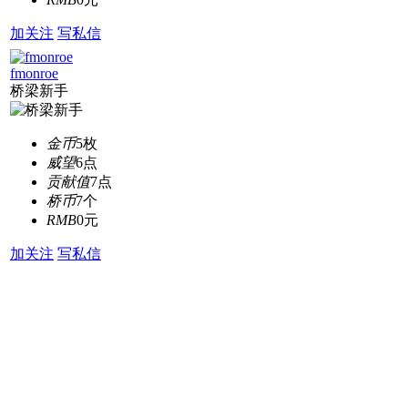
加关注
写私信
fmonroe
桥梁新手
金币
5枚
威望
6点
贡献值
7点
桥币
7个
RMB
0元
加关注
写私信