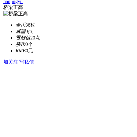
nanjingyu
桥梁正高
金币
36枚
威望
0点
贡献值
20点
桥币
0个
RMB
0元
加关注
写私信