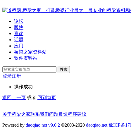
论坛
版块
喜欢
话题
应用
桥梁之家资料站
软件资料站
搜索
登录
注册
操作成功
返回上一页
或者
回到首页
关于桥梁之家
联系我们
问题反馈
程序建议
Powered by
daoqiao.net v9.0.2
©2003-2020
daoqiao.net
豫ICP备1