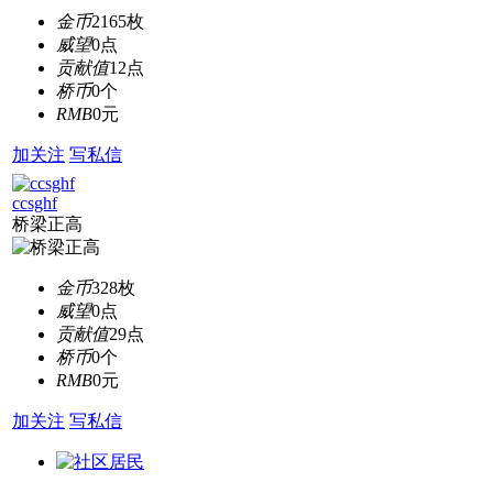
金币
2165枚
威望
0点
贡献值
12点
桥币
0个
RMB
0元
加关注
写私信
ccsghf
桥梁正高
金币
328枚
威望
0点
贡献值
29点
桥币
0个
RMB
0元
加关注
写私信