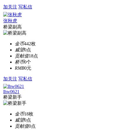
加关注
写私信
张秋虎
桥梁副高
金币
442枚
威望
0点
贡献值
18点
桥币
0个
RMB
0元
加关注
写私信
lhw0621
桥梁新手
金币
18枚
威望
0点
贡献值
0点