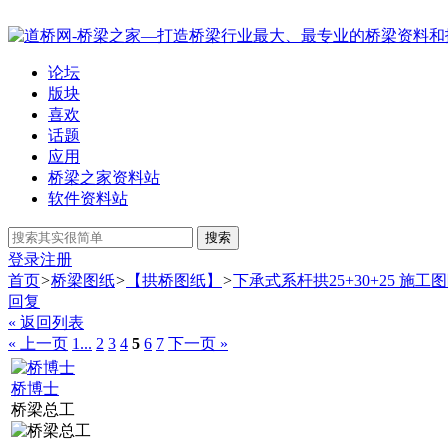
论坛
版块
喜欢
话题
应用
桥梁之家资料站
软件资料站
搜索
登录
注册
首页
>
桥梁图纸
>
【拱桥图纸】
>
下承式系杆拱25+30+25 施工
回复
« 返回列表
« 上一页
1...
2
3
4
5
6
7
下一页 »
桥博士
桥梁总工