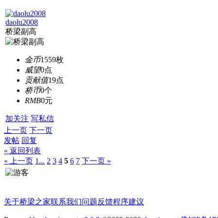
daolu2008
桥梁副高
金币
1559枚
威望
0点
贡献值
19点
桥币
0个
RMB
0元
加关注
写私信
上一页
下一页
发帖
回复
« 返回列表
« 上一页
1...
2
3
4
5
6
7
下一页 »
关于桥梁之家
联系我们
问题反馈
程序建议