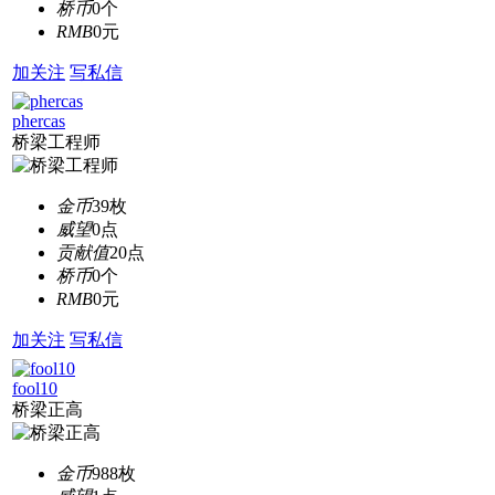
桥币
0个
RMB
0元
加关注
写私信
phercas
桥梁工程师
金币
39枚
威望
0点
贡献值
20点
桥币
0个
RMB
0元
加关注
写私信
fool10
桥梁正高
金币
988枚