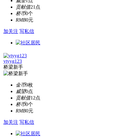
威望
1点
贡献值
21点
桥币
0个
RMB
0元
加关注
写私信
ytyyg123
桥梁新手
金币
9枚
威望
0点
贡献值
12点
桥币
0个
RMB
0元
加关注
写私信