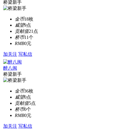
桥梁新手
金币
18枚
威望
9点
贡献值
21点
桥币
11个
RMB
0元
加关注
写私信
醉八闽
桥梁新手
金币
36枚
威望
0点
贡献值
5点
桥币
0个
RMB
0元
加关注
写私信