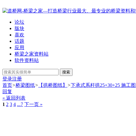
论坛
版块
喜欢
话题
应用
桥梁之家资料站
软件资料站
搜索
登录
注册
首页
>
桥梁图纸
>
【拱桥图纸】
>
下承式系杆拱25+30+25 施工
回复
« 返回列表
1
2
3
4
...7
下一页 »