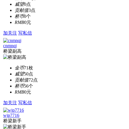
威望
0点
贡献值
3点
桥币
0个
RMB
0元
加关注
写私信
cnmnqj
桥梁副高
金币
71枚
威望
50点
贡献值
72点
桥币
56个
RMB
0元
加关注
写私信
wjp7716
桥梁新手