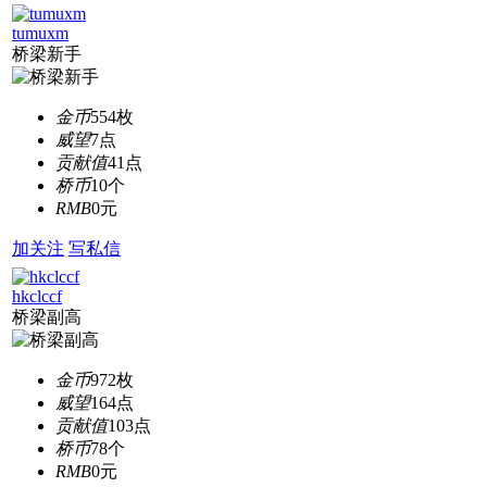
tumuxm
桥梁新手
金币
554枚
威望
7点
贡献值
41点
桥币
10个
RMB
0元
加关注
写私信
hkclccf
桥梁副高
金币
972枚
威望
164点
贡献值
103点
桥币
78个
RMB
0元