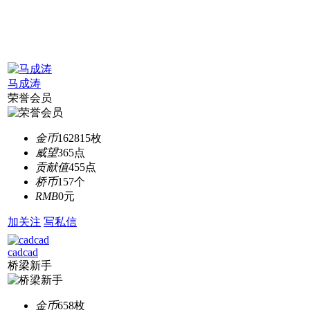
马成涛
荣誉会员
金币
162815枚
威望
365点
贡献值
455点
桥币
157个
RMB
0元
加关注
写私信
cadcad
桥梁新手
金币
658枚