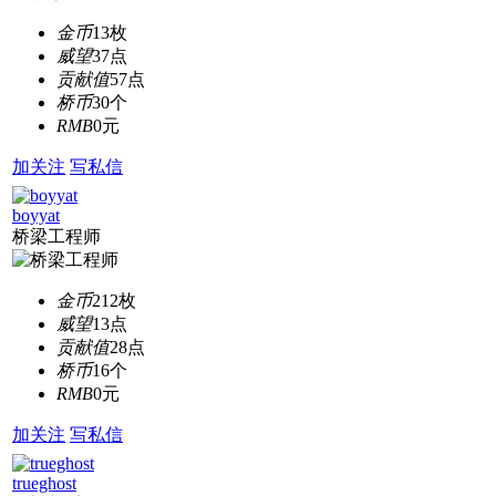
金币
13枚
威望
37点
贡献值
57点
桥币
30个
RMB
0元
加关注
写私信
boyyat
桥梁工程师
金币
212枚
威望
13点
贡献值
28点
桥币
16个
RMB
0元
加关注
写私信
trueghost