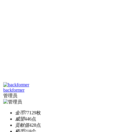
backformer
管理员
金币
77129枚
威望
446点
贡献值
428点
桥币
218个