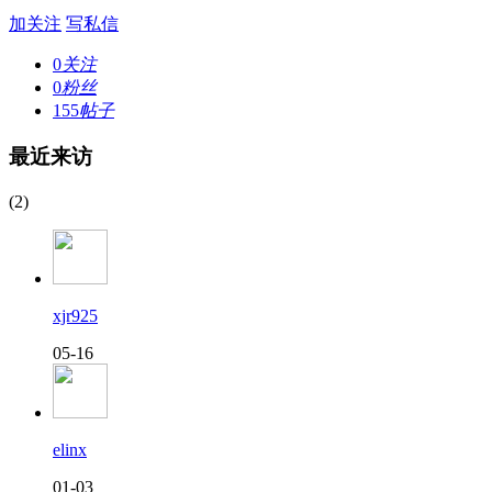
加关注
写私信
0
关注
0
粉丝
155
帖子
最近来访
(2)
xjr925
05-16
elinx
01-03