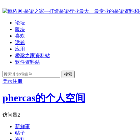
论坛
版块
喜欢
话题
应用
桥梁之家资料站
软件资料站
搜索
登录
注册
phercas的个人空间
访问量
2
新鲜事
帖子
资料