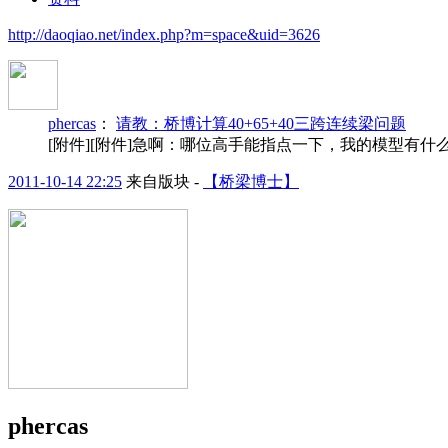
http://daoqiao.net/index.php?m=space&uid=3626
phercas
：
请教：桥博计算40+65+40三跨连续梁问题
[附件][附件]急啊：哪位高手能指点一下，我的模型有什么问题？附上
2011-10-14 22:25
来自版块 -
【桥梁博士】
phercas