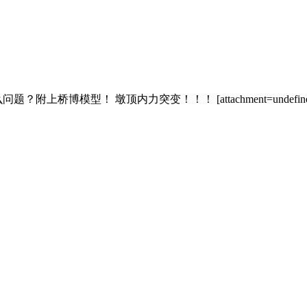
桥博模型！ 墩顶内力突变！！！ [attachment=undefined