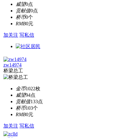
威望
0点
贡献值
0点
桥币
0个
RMB
0元
加关注
写私信
zw14974
桥梁总工
金币
1022枚
威望
94点
贡献值
133点
桥币
103个
RMB
0元
加关注
写私信