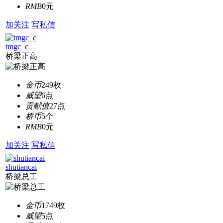
RMB
0元
加关注
写私信
tmgc_c
桥梁正高
金币
249枚
威望
6点
贡献值
27点
桥币
5个
RMB
0元
加关注
写私信
shutiancai
桥梁总工
金币
1749枚
威望
5点