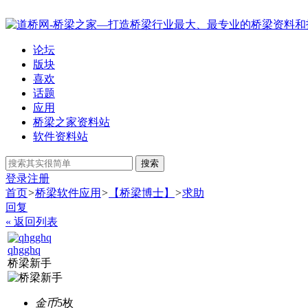
论坛
版块
喜欢
话题
应用
桥梁之家资料站
软件资料站
搜索
登录
注册
首页
>
桥梁软件应用
>
【桥梁博士】
>
求助
回复
« 返回列表
qhgghq
桥梁新手
金币
5枚