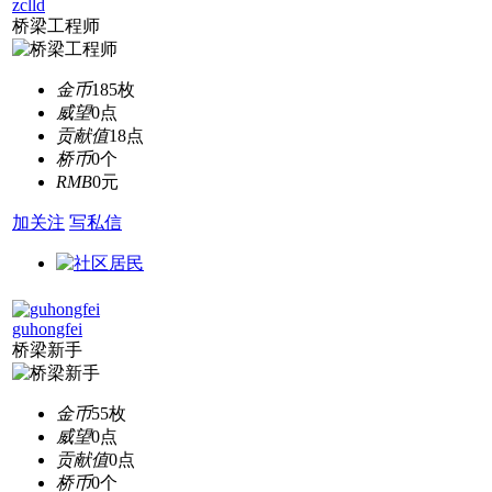
zclld
桥梁工程师
金币
185枚
威望
0点
贡献值
18点
桥币
0个
RMB
0元
加关注
写私信
guhongfei
桥梁新手
金币
55枚
威望
0点
贡献值
0点
桥币
0个