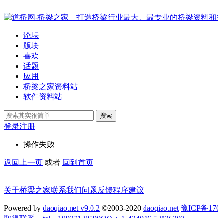
论坛
版块
喜欢
话题
应用
桥梁之家资料站
软件资料站
搜索
登录
注册
操作失败
返回上一页
或者
回到首页
关于桥梁之家
联系我们
问题反馈
程序建议
Powered by
daoqiao.net v9.0.2
©2003-2020
daoqiao.net
豫ICP备