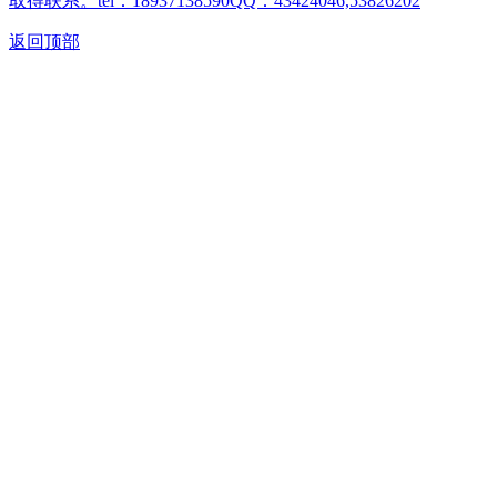
取得联系。tel：18937138590QQ：43424046,53826202
返回顶部