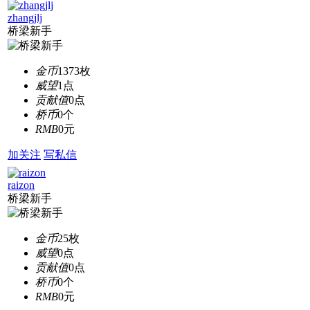
zhangjlj
桥梁新手
金币
1373枚
威望
1点
贡献值
0点
桥币
0个
RMB
0元
加关注
写私信
raizon
桥梁新手
金币
25枚
威望
0点
贡献值
0点
桥币
0个
RMB
0元