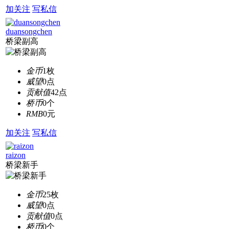
加关注
写私信
duansongchen
桥梁副高
金币
1枚
威望
0点
贡献值
42点
桥币
0个
RMB
0元
加关注
写私信
raizon
桥梁新手
金币
25枚
威望
0点
贡献值
0点
桥币
0个