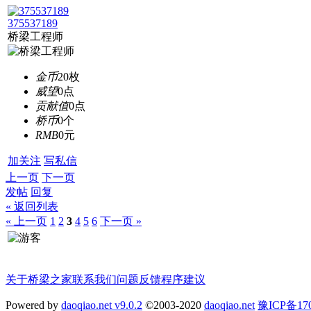
375537189
桥梁工程师
金币
20枚
威望
0点
贡献值
0点
桥币
0个
RMB
0元
加关注
写私信
上一页
下一页
发帖
回复
« 返回列表
« 上一页
1
2
3
4
5
6
下一页 »
关于桥梁之家
联系我们
问题反馈
程序建议
Powered by
daoqiao.net v9.0.2
©2003-2020
daoqiao.net
豫ICP备