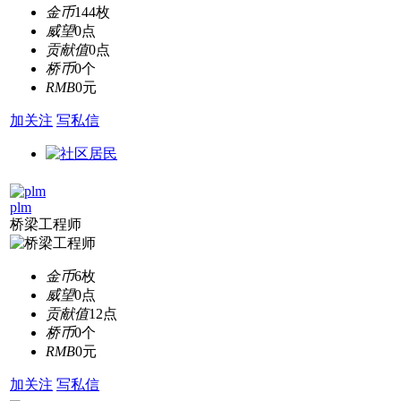
金币
144枚
威望
0点
贡献值
0点
桥币
0个
RMB
0元
加关注
写私信
plm
桥梁工程师
金币
6枚
威望
0点
贡献值
12点
桥币
0个
RMB
0元
加关注
写私信