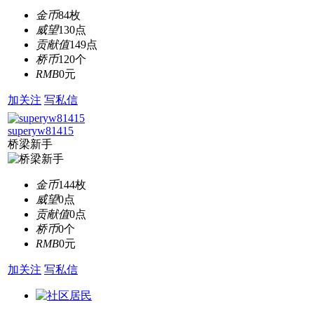
金币
84枚
威望
130点
贡献值
149点
桥币
120个
RMB
0元
加关注
写私信
superyw81415
桥梁新手
金币
144枚
威望
0点
贡献值
0点
桥币
0个
RMB
0元
加关注
写私信