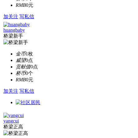
RMB
0元
加关注
写私信
huangbaby
桥梁新手
金币
1枚
威望
0点
贡献值
0点
桥币
0个
RMB
0元
加关注
写私信
yangcui
桥梁正高