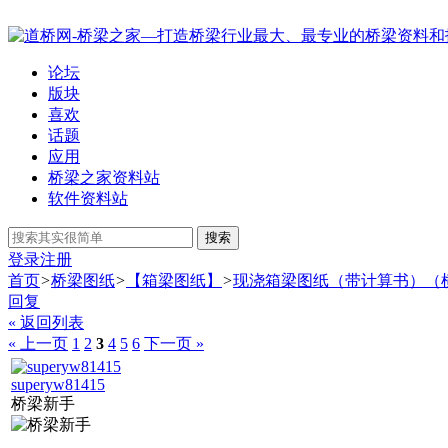
论坛
版块
喜欢
话题
应用
桥梁之家资料站
软件资料站
搜索
登录
注册
首页
>
桥梁图纸
>
【箱梁图纸】
>
现浇箱梁图纸（带计算书）（
回复
« 返回列表
« 上一页
1
2
3
4
5
6
下一页 »
superyw81415
桥梁新手