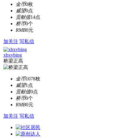
金币
0枚
威望
0点
贡献值
14点
桥币
0个
RMB
0元
加关注
写私信
xbxvbing
桥梁正高
金币
1078枚
威望
1点
贡献值
0点
桥币
0个
RMB
0元
加关注
写私信