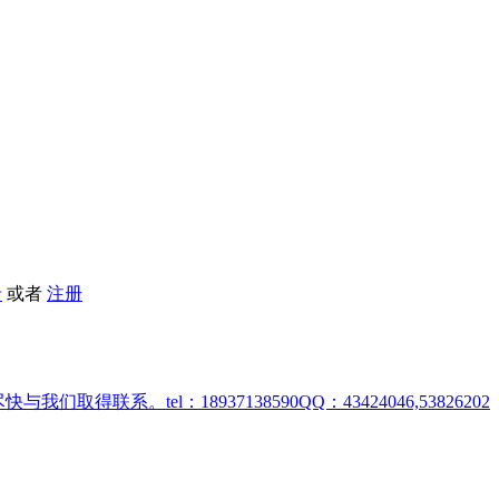
录
或者
注册
取得联系。tel：18937138590QQ：43424046,53826202