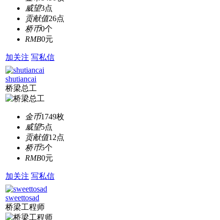
威望
3点
贡献值
26点
桥币
0个
RMB
0元
加关注
写私信
shutiancai
桥梁总工
金币
1749枚
威望
5点
贡献值
12点
桥币
5个
RMB
0元
加关注
写私信
sweettosad
桥梁工程师