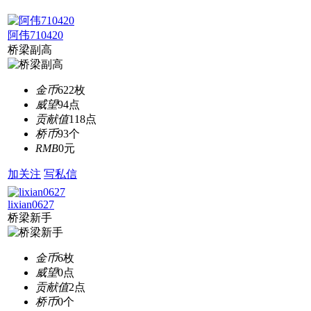
阿伟710420
桥梁副高
金币
622枚
威望
94点
贡献值
118点
桥币
93个
RMB
0元
加关注
写私信
lixian0627
桥梁新手
金币
6枚
威望
0点
贡献值
2点
桥币
0个