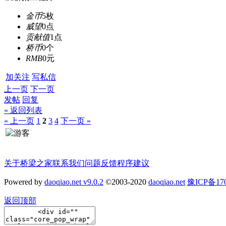
金币
5枚
威望
0点
贡献值
1点
桥币
0个
RMB
0元
加关注
写私信
上一页
下一页
发帖
回复
« 返回列表
« 上一页
1
2
3
4
下一页 »
关于桥梁之家
联系我们
问题反馈
程序建议
Powered by
daoqiao.net v9.0.2
©2003-2020
daoqiao.net
豫ICP备1
返回顶部