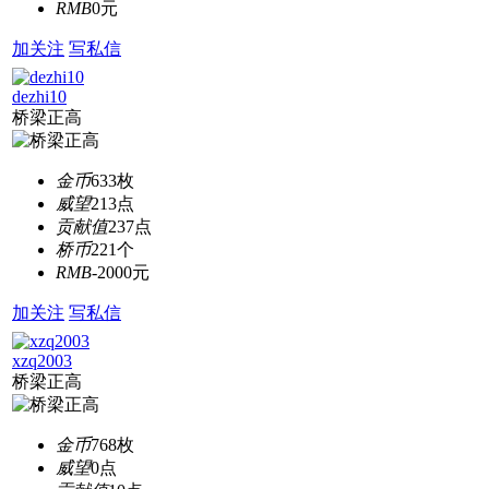
RMB
0元
加关注
写私信
dezhi10
桥梁正高
金币
633枚
威望
213点
贡献值
237点
桥币
221个
RMB
-2000元
加关注
写私信
xzq2003
桥梁正高
金币
768枚
威望
0点