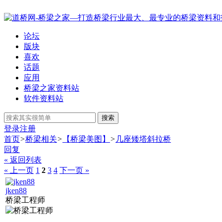
论坛
版块
喜欢
话题
应用
桥梁之家资料站
软件资料站
搜索
登录
注册
首页
>
桥梁相关
>
【桥梁美图】
>
几座矮塔斜拉桥
回复
« 返回列表
« 上一页
1
2
3
4
下一页 »
jken88
桥梁工程师