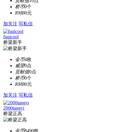
贡献值
10点
桥币
0个
RMB
0元
加关注
写私信
fuqicool
桥梁新手
金币
4枚
威望
0点
贡献值
0点
桥币
0个
RMB
0元
加关注
写私信
2000tangyi
桥梁正高
金币
8490枚