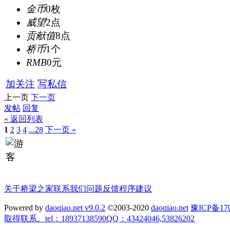
金币
0枚
威望
2点
贡献值
8点
桥币
1个
RMB
0元
加关注
写私信
上一页
下一页
发帖
回复
« 返回列表
1
2
3
4
...28
下一页 »
关于桥梁之家
联系我们
问题反馈
程序建议
Powered by
daoqiao.net v9.0.2
©2003-2020
daoqiao.net
豫ICP备
取得联系。tel：18937138590QQ：43424046,53826202