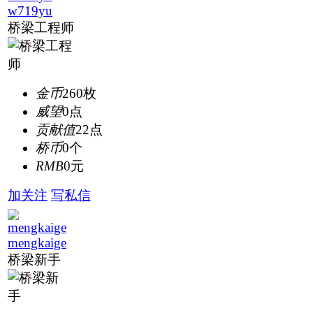
w719yu
桥梁工程师
金币
260枚
威望
0点
贡献值
22点
桥币
0个
RMB
0元
加关注
写私信
mengkaige
桥梁新手