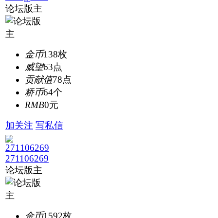
论坛版主
金币
138枚
威望
63点
贡献值
78点
桥币
64个
RMB
0元
加关注
写私信
271106269
论坛版主
金币
1592枚