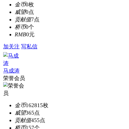
金币
0枚
威望
0点
贡献值
7点
桥币
0个
RMB
0元
加关注
写私信
马成涛
荣誉会员
金币
162815枚
威望
365点
贡献值
455点
桥币
157个