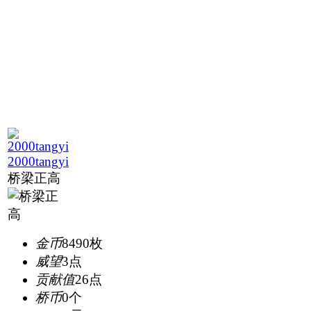
2000tangyi
桥梁正高
金币
8490枚
威望
3点
贡献值
26点
桥币
0个