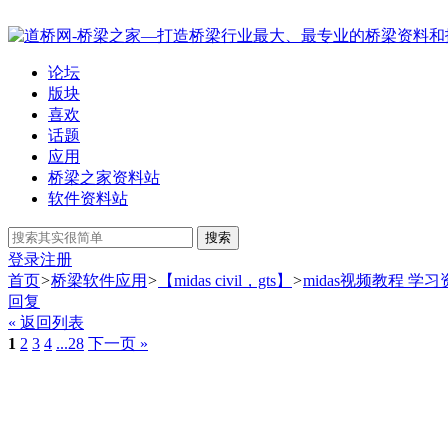
论坛
版块
喜欢
话题
应用
桥梁之家资料站
软件资料站
搜索
登录
注册
首页
>
桥梁软件应用
>
【midas civil，gts】
>
midas视频教程 学习
回复
« 返回列表
1
2
3
4
...28
下一页 »