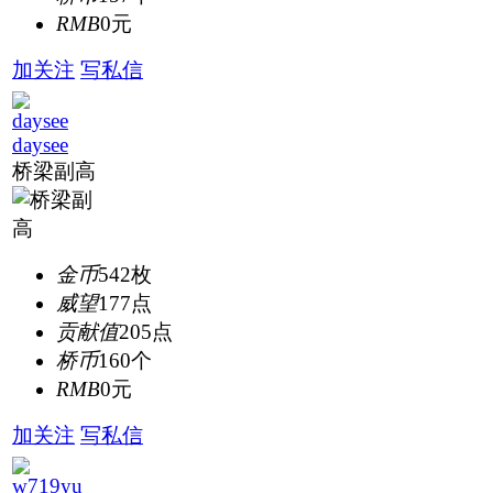
RMB
0元
加关注
写私信
daysee
桥梁副高
金币
542枚
威望
177点
贡献值
205点
桥币
160个
RMB
0元
加关注
写私信