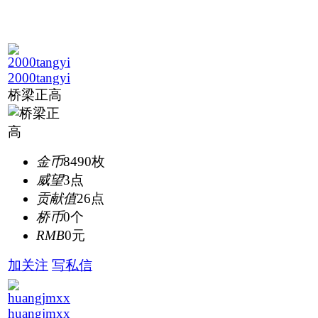
2000tangyi
桥梁正高
金币
8490枚
威望
3点
贡献值
26点
桥币
0个
RMB
0元
加关注
写私信
huangjmxx