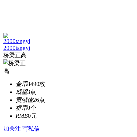
2000tangyi
桥梁正高
金币
8490枚
威望
3点
贡献值
26点
桥币
0个
RMB
0元
加关注
写私信