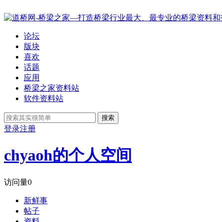
论坛
版块
喜欢
话题
应用
桥梁之家资料站
软件资料站
搜索
登录
注册
chyaoh的个人空间
访问量
0
新鲜事
帖子
资料