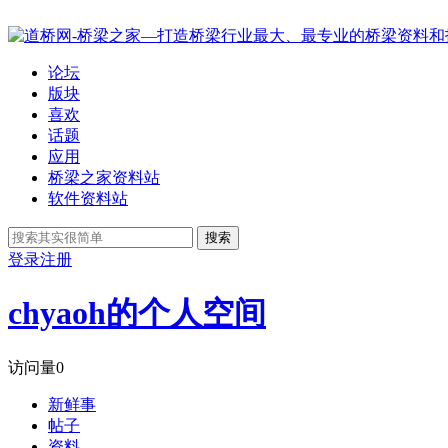
论坛
版块
喜欢
话题
应用
桥梁之家资料站
软件资料站
搜索
登录
注册
chyaoh的个人空间
访问量
0
新鲜事
帖子
资料