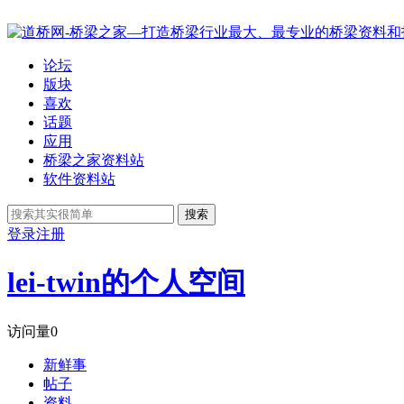
论坛
版块
喜欢
话题
应用
桥梁之家资料站
软件资料站
搜索
登录
注册
lei-twin的个人空间
访问量
0
新鲜事
帖子
资料