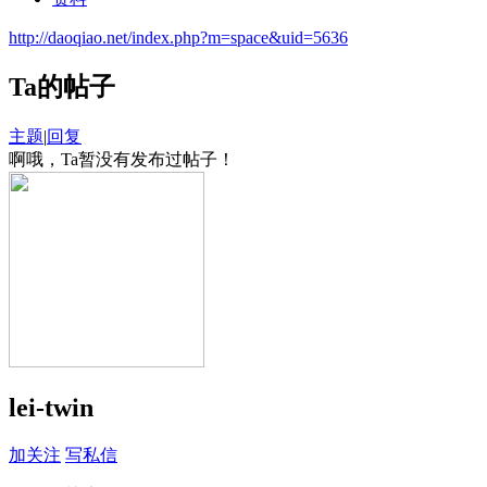
http://daoqiao.net/index.php?m=space&uid=5636
Ta的帖子
主题
|
回复
啊哦，Ta暂没有发布过帖子！
lei-twin
加关注
写私信