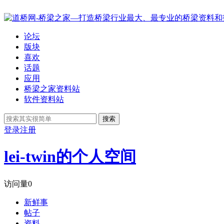
论坛
版块
喜欢
话题
应用
桥梁之家资料站
软件资料站
搜索
登录
注册
lei-twin的个人空间
访问量
0
新鲜事
帖子
资料