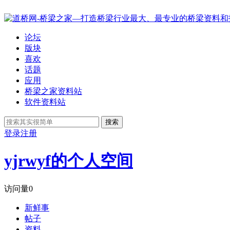
论坛
版块
喜欢
话题
应用
桥梁之家资料站
软件资料站
搜索
登录
注册
yjrwyf的个人空间
访问量
0
新鲜事
帖子
资料