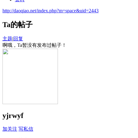
http://daoqiao.net/index.php?m=space&uid=2443
Ta的帖子
主题
|
回复
啊哦，Ta暂没有发布过帖子！
yjrwyf
加关注
写私信