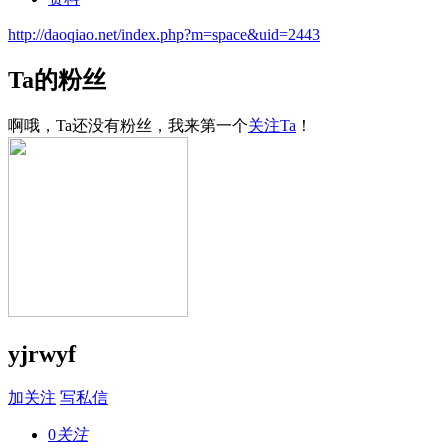
http://daoqiao.net/index.php?m=space&uid=2443
Ta的粉丝
啊哦，Ta还没有粉丝，我来第一个
关注Ta
！
yjrwyf
加关注
写私信
0
关注