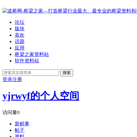
论坛
版块
喜欢
话题
应用
桥梁之家资料站
软件资料站
搜索
登录
注册
yjrwyf的个人空间
访问量
0
新鲜事
帖子
资料