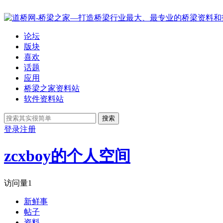
论坛
版块
喜欢
话题
应用
桥梁之家资料站
软件资料站
搜索
登录
注册
zcxboy的个人空间
访问量
1
新鲜事
帖子
资料