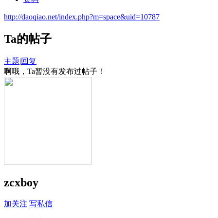
http://daoqiao.net/index.php?m=space&uid=10787
Ta的帖子
主题
|
回复
啊哦，Ta暂没有发布过帖子！
zcxboy
加关注
写私信