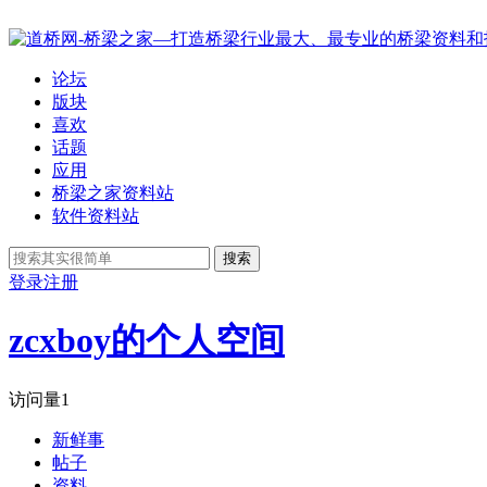
论坛
版块
喜欢
话题
应用
桥梁之家资料站
软件资料站
搜索
登录
注册
zcxboy的个人空间
访问量
1
新鲜事
帖子
资料