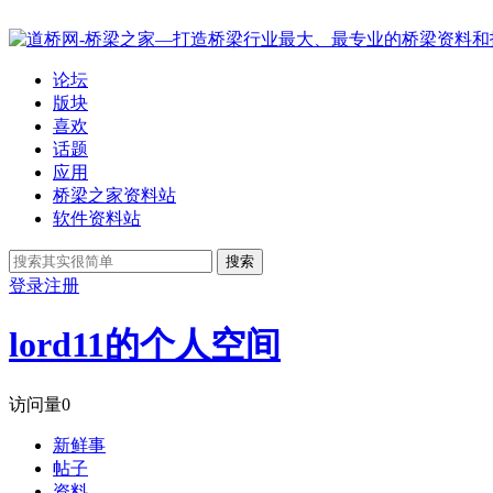
论坛
版块
喜欢
话题
应用
桥梁之家资料站
软件资料站
搜索
登录
注册
lord11的个人空间
访问量
0
新鲜事
帖子
资料