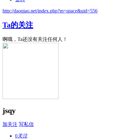
http://daoqiao.net/index.php?m=space&uid=556
Ta的关注
啊哦，Ta还没有关注任何人！
jsqy
加关注
写私信
0
关注