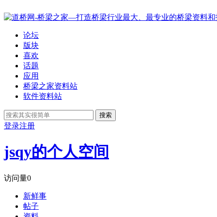
论坛
版块
喜欢
话题
应用
桥梁之家资料站
软件资料站
搜索
登录
注册
jsqy的个人空间
访问量
0
新鲜事
帖子
资料