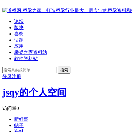
论坛
版块
喜欢
话题
应用
桥梁之家资料站
软件资料站
搜索
登录
注册
jsqy的个人空间
访问量
0
新鲜事
帖子
资料