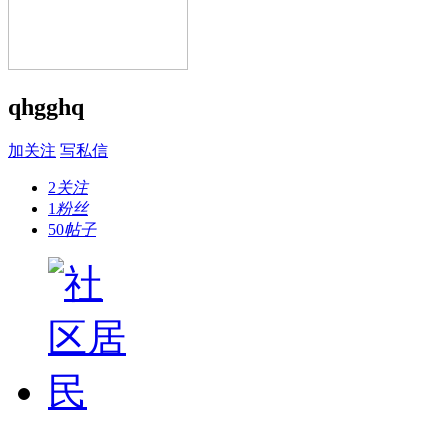
qhgghq
加关注
写私信
2
关注
1
粉丝
50
帖子