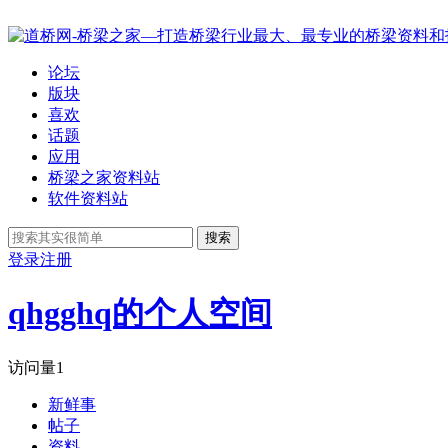
论坛
版块
喜欢
话题
应用
桥梁之家资料站
软件资料站
搜索
登录
注册
qhgghq的个人空间
访问量
1
新鲜事
帖子
资料