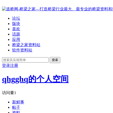
论坛
版块
喜欢
话题
应用
桥梁之家资料站
软件资料站
搜索
登录
注册
qhgghq的个人空间
访问量
1
新鲜事
帖子
资料