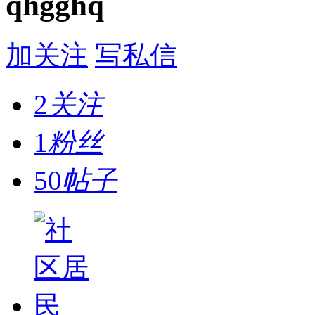
qhgghq
加关注
写私信
2
关注
1
粉丝
50
帖子