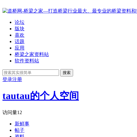
论坛
版块
喜欢
话题
应用
桥梁之家资料站
软件资料站
搜索
登录
注册
tautau的个人空间
访问量
12
新鲜事
帖子
资料