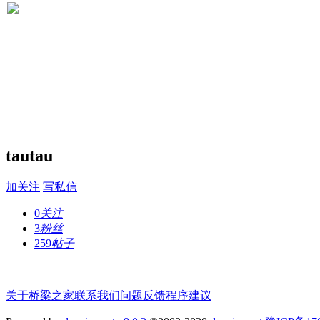
tautau
加关注
写私信
0
关注
3
粉丝
259
帖子
关于桥梁之家
联系我们
问题反馈
程序建议