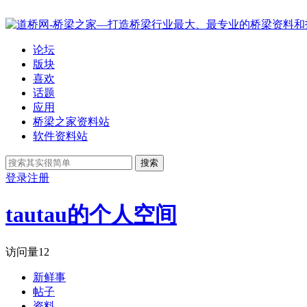
论坛
版块
喜欢
话题
应用
桥梁之家资料站
软件资料站
搜索
登录
注册
tautau的个人空间
访问量
12
新鲜事
帖子
资料