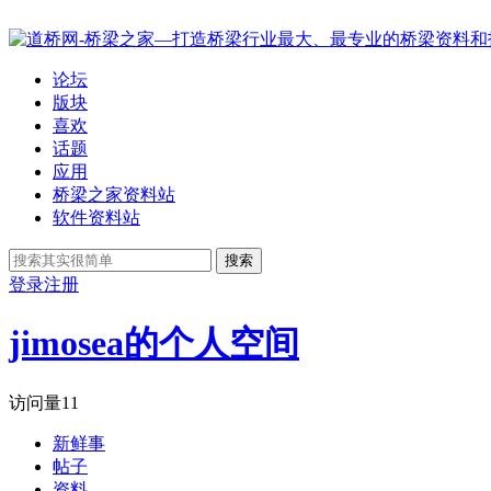
论坛
版块
喜欢
话题
应用
桥梁之家资料站
软件资料站
搜索
登录
注册
jimosea的个人空间
访问量
11
新鲜事
帖子
资料