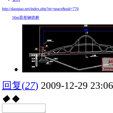
http://daoqiao.net/index.php?m=space&uid=776
50m异形钢拱桥
回复
(
27
)
2009-12-29 23:0
◆
◆