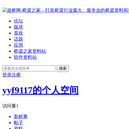
论坛
版块
喜欢
话题
应用
桥梁之家资料站
软件资料站
搜索
登录
注册
yyf9117的个人空间
访问量
1
新鲜事
帖子
资料