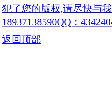
犯了您的版权,请尽快与我
18937138590QQ：4342404
返回顶部