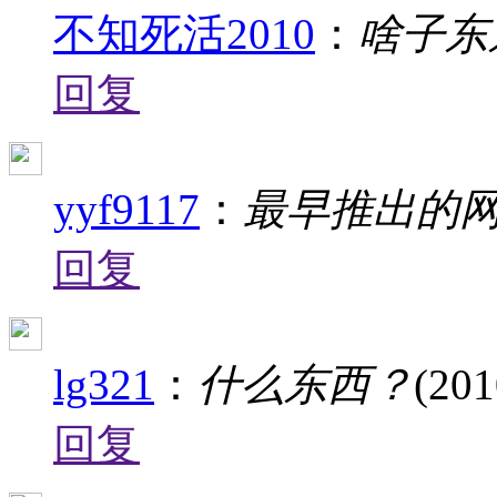
不知死活2010
：
啥子东
回复
yyf9117
：
最早推出的
回复
lg321
：
什么东西？
(201
回复