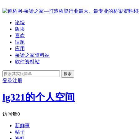
论坛
版块
喜欢
话题
应用
桥梁之家资料站
软件资料站
搜索
登录
注册
lg321的个人空间
访问量
0
新鲜事
帖子
资料