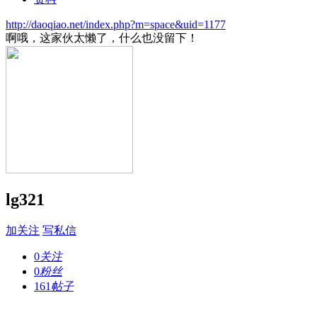
http://daoqiao.net/index.php?m=space&uid=1177
啊哦，这家伙太懒了，什么也没留下！
lg321
加关注
写私信
0
关注
0
粉丝
161
帖子