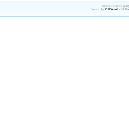
Total 0.048384(s) quer
Powered by
PHPWind
v7.0
Cer