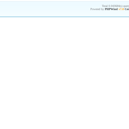
Total 0.043684(s) quer
Powered by
PHPWind
v7.0
Cer