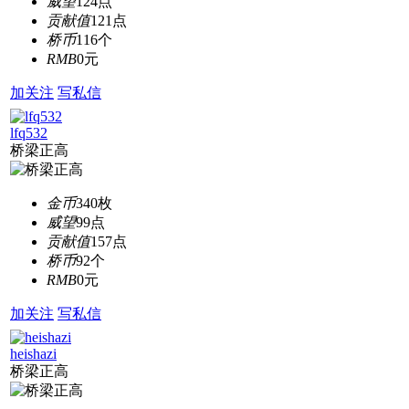
威望
124点
贡献值
121点
桥币
116个
RMB
0元
加关注
写私信
lfq532
桥梁正高
金币
340枚
威望
99点
贡献值
157点
桥币
92个
RMB
0元
加关注
写私信
heishazi
桥梁正高