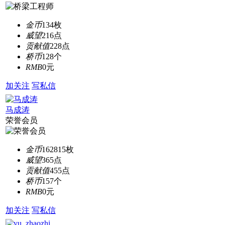
金币
134枚
威望
216点
贡献值
228点
桥币
128个
RMB
0元
加关注
写私信
马成涛
荣誉会员
金币
162815枚
威望
365点
贡献值
455点
桥币
157个
RMB
0元
加关注
写私信