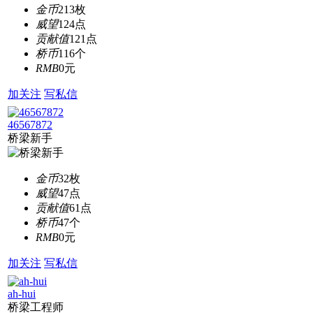
金币
213枚
威望
124点
贡献值
121点
桥币
116个
RMB
0元
加关注
写私信
46567872
桥梁新手
金币
32枚
威望
47点
贡献值
61点
桥币
47个
RMB
0元
加关注
写私信
ah-hui
桥梁工程师