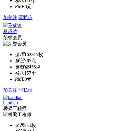
桥币
116个
RMB
0元
加关注
写私信
马成涛
荣誉会员
金币
162815枚
威望
365点
贡献值
455点
桥币
157个
RMB
0元
加关注
写私信
baodian
桥梁工程师
金币
213枚