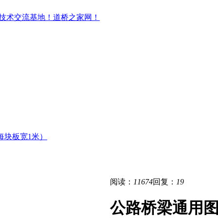
每块板宽1米）
阅读：
11674
回复：
19
公路桥梁通用图