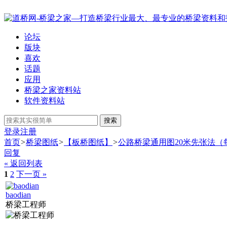
论坛
版块
喜欢
话题
应用
桥梁之家资料站
软件资料站
搜索
登录
注册
首页
>
桥梁图纸
>
【板桥图纸】
>
公路桥梁通用图20米先张法（
回复
« 返回列表
1
2
下一页 »
baodian
桥梁工程师