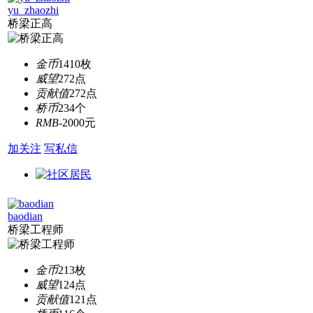
yu_zhaozhi
桥梁正高
金币
1410枚
威望
272点
贡献值
272点
桥币
234个
RMB
-2000元
加关注
写私信
baodian
桥梁工程师
金币
213枚
威望
124点
贡献值
121点