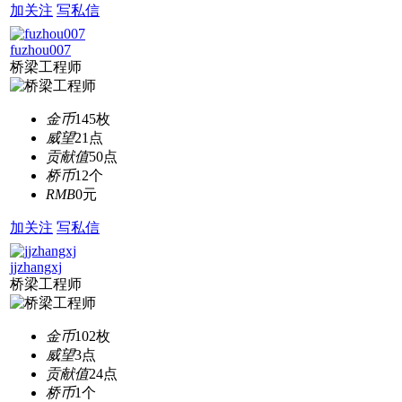
加关注
写私信
fuzhou007
桥梁工程师
金币
145枚
威望
21点
贡献值
50点
桥币
12个
RMB
0元
加关注
写私信
jjzhangxj
桥梁工程师
金币
102枚
威望
3点
贡献值
24点
桥币
1个