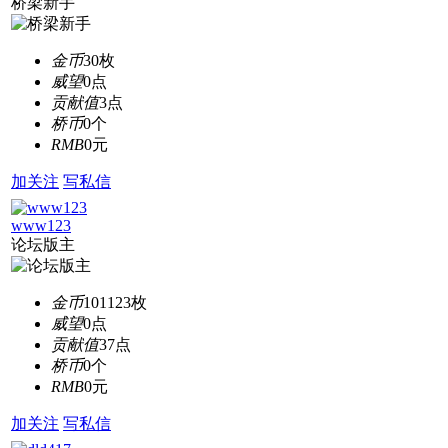
桥梁新手
金币
30枚
威望
0点
贡献值
3点
桥币
0个
RMB
0元
加关注
写私信
www123
论坛版主
金币
101123枚
威望
0点
贡献值
37点
桥币
0个
RMB
0元
加关注
写私信