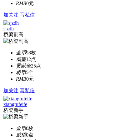
RMB
0元
加关注
写私信
sjzdh
桥梁副高
金币
98枚
威望
12点
贡献值
25点
桥币
5个
RMB
0元
加关注
写私信
xiangrufeife
桥梁新手
金币
0枚
威望
0点