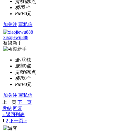
贡献值
0点
桥币
0个
RMB
0元
加关注
写私信
xiaojiewu888
桥梁新手
金币
0枚
威望
0点
贡献值
0点
桥币
0个
RMB
0元
加关注
写私信
上一页
下一页
发帖
回复
« 返回列表
1
2
下一页 »