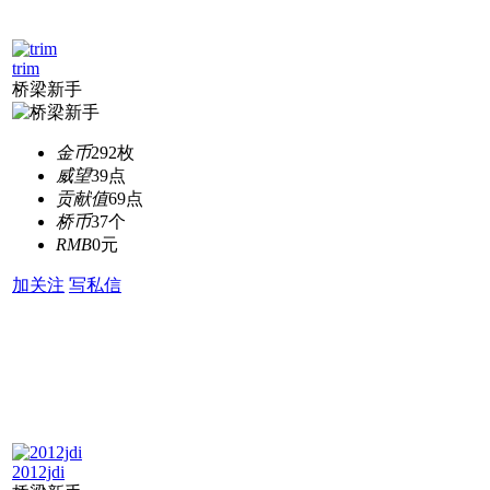
trim
桥梁新手
金币
292枚
威望
39点
贡献值
69点
桥币
37个
RMB
0元
加关注
写私信
2012jdi