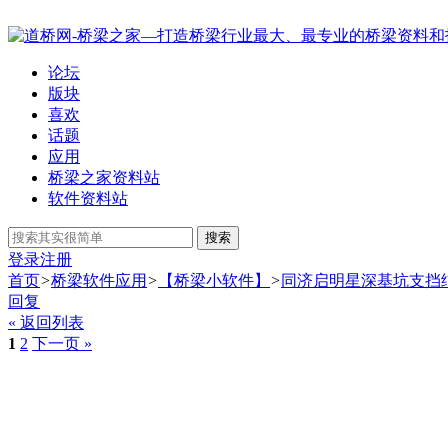
论坛
版块
喜欢
话题
应用
桥梁之家资料站
软件资料站
搜索
登录
注册
首页
>
桥梁软件应用
>
【桥梁小软件】
>
同济启明星深基坑支挡结
回复
« 返回列表
1
2
下一页 »