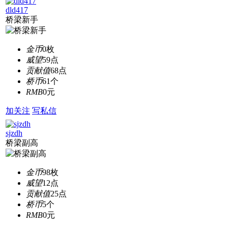
dld417
桥梁新手
金币
0枚
威望
59点
贡献值
68点
桥币
61个
RMB
0元
加关注
写私信
sjzdh
桥梁副高
金币
98枚
威望
12点
贡献值
25点
桥币
5个
RMB
0元