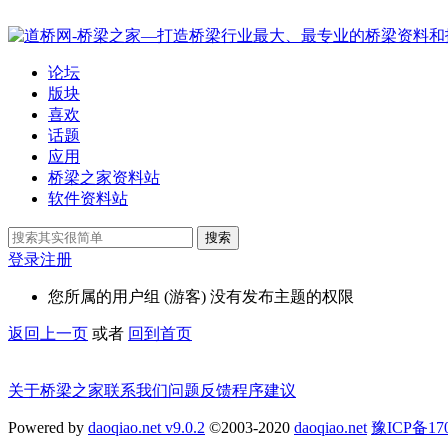
论坛
版块
喜欢
话题
应用
桥梁之家资料站
软件资料站
搜索
登录
注册
您所属的用户组 (游客) 没有发布主题的权限
返回上一页
或者
回到首页
关于桥梁之家
联系我们
问题反馈
程序建议
Powered by
daoqiao.net v9.0.2
©2003-2020
daoqiao.net
豫ICP备1