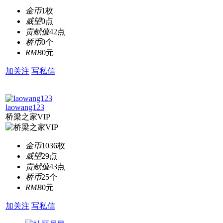
金币
1枚
威望
0点
贡献值
42点
桥币
0个
RMB
0元
加关注
写私信
laowang123
桥梁之家VIP
金币
1036枚
威望
29点
贡献值
43点
桥币
25个
RMB
0元
加关注
写私信