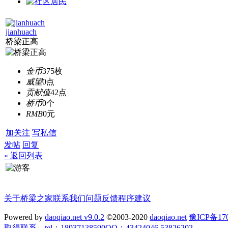
jianhuach
桥梁正高
金币
375枚
威望
0点
贡献值
42点
桥币
0个
RMB
0元
加关注
写私信
发帖
回复
« 返回列表
关于桥梁之家
联系我们
问题反馈
程序建议
Powered by
daoqiao.net v9.0.2
©2003-2020
daoqiao.net
豫ICP备
取得联系。tel：18937138590QQ：43424046,53826202