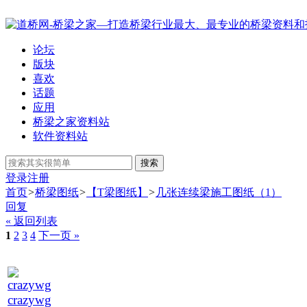
论坛
版块
喜欢
话题
应用
桥梁之家资料站
软件资料站
搜索
登录
注册
首页
>
桥梁图纸
>
【T梁图纸】
>
几张连续梁施工图纸（1）
回复
« 返回列表
1
2
3
4
下一页 »
crazywg