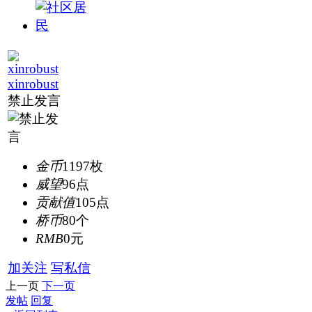
xinrobust
禁止发言
金币
1197枚
威望
96点
贡献值
105点
桥币
80个
RMB
0元
加关注
写私信
上一页
下一页
发帖
回复