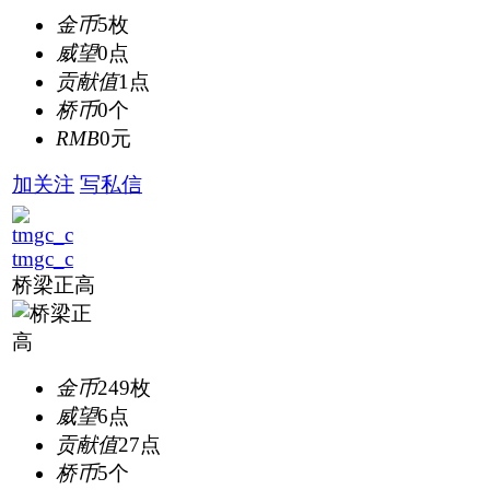
金币
5枚
威望
0点
贡献值
1点
桥币
0个
RMB
0元
加关注
写私信
tmgc_c
桥梁正高
金币
249枚
威望
6点
贡献值
27点
桥币
5个