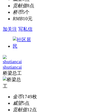
贡献值
8点
桥币
5个
RMB
10元
加关注
写私信
shutiancai
桥梁总工
金币
1749枚
威望
5点
贡献值
12点