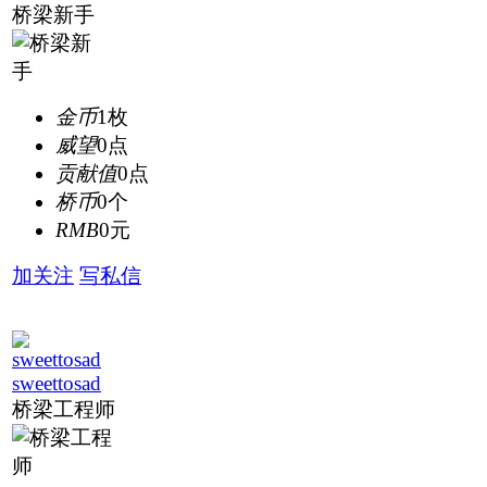
桥梁新手
金币
1枚
威望
0点
贡献值
0点
桥币
0个
RMB
0元
加关注
写私信
sweettosad
桥梁工程师