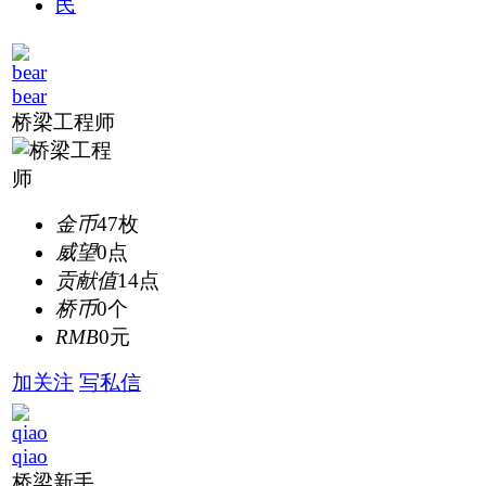
bear
桥梁工程师
金币
47枚
威望
0点
贡献值
14点
桥币
0个
RMB
0元
加关注
写私信
qiao
桥梁新手