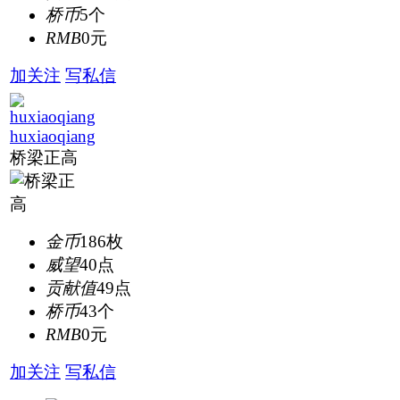
桥币
5个
RMB
0元
加关注
写私信
huxiaoqiang
桥梁正高
金币
186枚
威望
40点
贡献值
49点
桥币
43个
RMB
0元
加关注
写私信