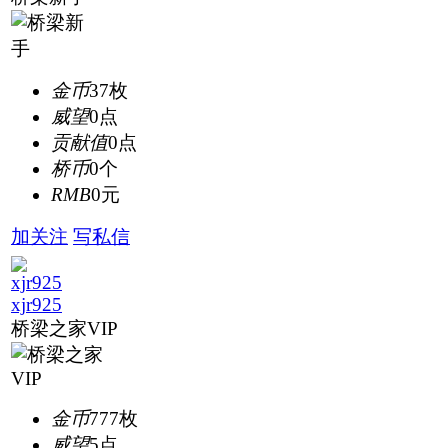
金币
37枚
威望
0点
贡献值
0点
桥币
0个
RMB
0元
加关注
写私信
xjr925
桥梁之家VIP
金币
777枚
威望
5点