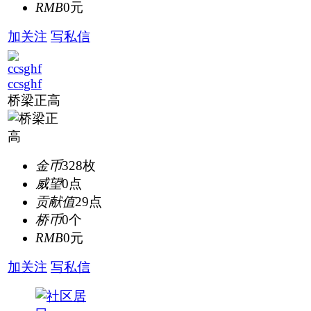
RMB
0元
加关注
写私信
ccsghf
桥梁正高
金币
328枚
威望
0点
贡献值
29点
桥币
0个
RMB
0元
加关注
写私信