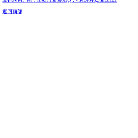
取得联系。tel：18937138590QQ：43424046,53826202
返回顶部